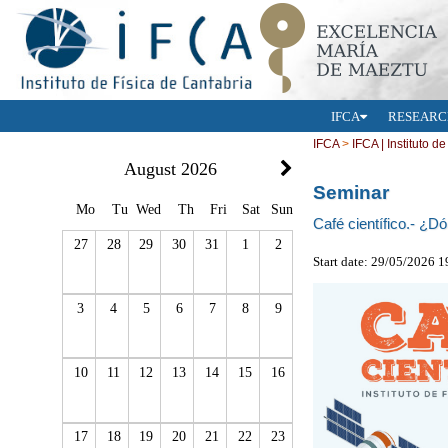
IFCA
RESEARC
IFCA
>
IFCA | Instituto d
August 2026
Seminar
Mo
Tu
Wed
Th
Fri
Sat
Sun
Café científico.- ¿D
27
28
29
30
31
1
2
Start date: 29/05/2026 
3
4
5
6
7
8
9
10
11
12
13
14
15
16
17
18
19
20
21
22
23