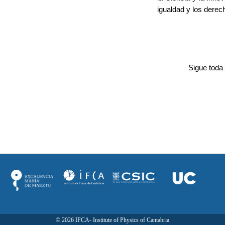
igualdad y los derec
Sigue toda
©
2026
IFCA- Institute of Physics of Cantabria