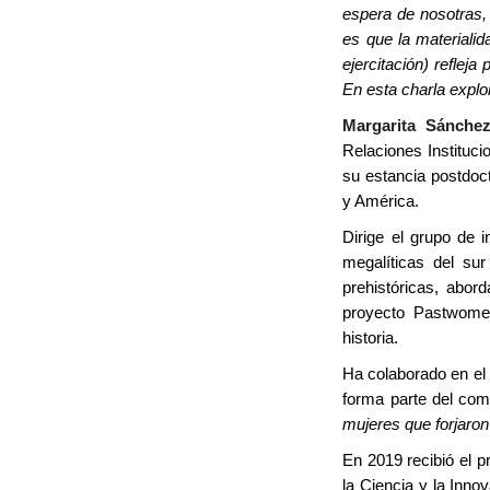
espera de nosotras, 
es que la materialid
ejercitación) reflej
En esta charla expl
Margarita Sánche
Relaciones Instituc
su estancia postdoc
y América.
Dirige el grupo de 
megalíticas del sur
prehistóricas, abor
proyecto Pastwomen,
historia.
Ha colaborado en el 
forma parte del co
mujeres que forjaro
En 2019 recibió el 
la Ciencia y la Inn