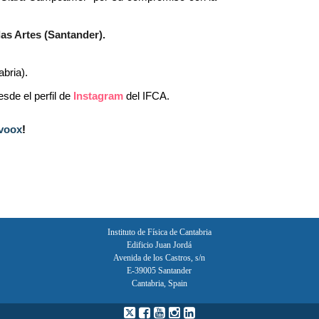
las Artes (​Santander).
abria).
esde el perfil de
Instagram
del IF​CA
.
voox​
!​​​​​​​​​​​​​
Instituto de Física de Cantabria
Edificio Juan Jordá
Avenida de los Castros, s/n
E-39005 Santander
Cantabria, Spain