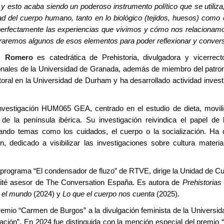
y esto acaba siendo un poderoso instrumento político que se utiliz
ad del cuerpo humano, tanto en lo biológico (tejidos, huesos) como e
a perfectamente las experiencias que vivimos y cómo nos relacionam
oraremos algunos de esos elementos para poder reflexionar y convers
z Romero
es catedrática de Prehistoria, divulgadora y vicerrect
ionales de la Universidad de Granada, además de miembro del patro
toral en la Universidad de Durham y ha desarrollado actividad inves
investigación HUM065 GEA, centrado en el estudio de dieta, movilid
 de la península ibérica. Su investigación reivindica el papel de
dando temas como los cuidados, el cuerpo o la socialización. Ha de
 dedicado a visibilizar las investigaciones sobre cultura materia
programa “El condensador de fluzo” de RTVE, dirige la Unidad de Cul
mité asesor de The Conversation España. Es autora de
Prehistorias
n el mundo
(2024) y
Lo que el cuerpo nos cuenta
(2025).
premio “Carmen de Burgos” a la divulgación feminista de la Universi
ovación”. En 2024 fue distinguida con la mención especial del prem