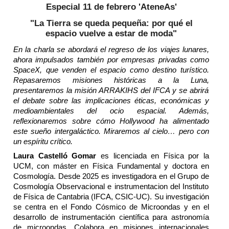
Especial 11 de febrero 'AteneAs'
"La Tierra se queda pequeña: por qué el
espacio vuelve a estar de moda"
En la charla se abordará el regreso de los viajes lunares,
ahora impulsados también por empresas privadas como
SpaceX,
que venden el espacio como destino tur
ístico.
R
epasaremos
mi
siones
históricas a la Luna
,
presentar
emos
la m
isión ARRAKIHS
del IFCA
y se
abrirá
el debate sobre las implicacio
nes éticas, económicas y
medioamb
ientales del ocio espacial. Ademá
s,
reflexionaremos sobre cómo Hollywood ha alimentado
este sueño in
tergaláctico.
M
iraremos
al
cielo… pero c
on
un
espíritu crítico.
Laura Castelló Gomar
es licenciada en Física por la
UCM, con máster en Física Fundamental y doc
tora en
Cosmología. Des
de 2025 es investigadora en e
l Grupo de
Cosmo
logía
Observacional e instrumentacion del Instituto
de Físi
ca
de Cantabria (IFCA, CSIC-UC)
.
Su i
nvestigación
se centra en el Fondo C
ósmico de Micro
ondas y en el
desarrollo de instrumentación científica para astronomía
de microondas. Colabora en misiones internacionales