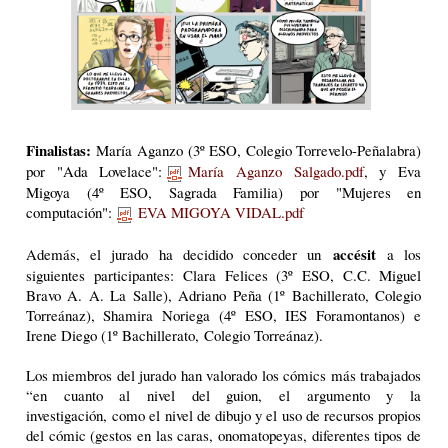
F
inalistas:
María Aganzo (3º ESO, Colegio Torrevelo-Peñalabra)
por "Ada Lovelace":
María Aganzo Salgado.pdf
, y Eva
Migoya (4º ESO, Sagrada Familia) por "Mujeres en
computación":
EVA MIGOYA VIDAL.pdf
accésit
Además, el jurado ha decidido conceder un
a los
siguientes participantes: Clara Felices (3º ESO, C.C. Miguel
Bravo A. A. La Salle), Adriano Peña (1º Bachillerato, Colegio
Torreánaz), Shamira Noriega (4º ESO, IES Foramontanos) e
Irene Diego (1º Bachillerato,
Colegio Torreánaz
).
Los miembros del jurado han valorado los cómics más trabajados
“en cuanto al nivel del guion, el argumento y la
investigación, como el nivel de dibujo y el uso de recursos propios
del cómic (gestos en las caras, onomatopeyas, diferentes tipos de