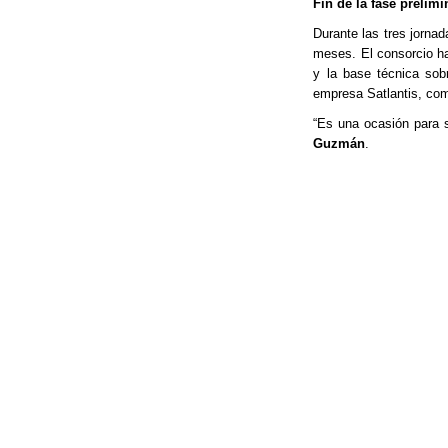
Fin de la fase prelimi
Durante las tres jorna
meses.
El consorcio h
y la base técnica sob
empresa Satlantis, com
“Es una ocasión para s
Guzmán
.