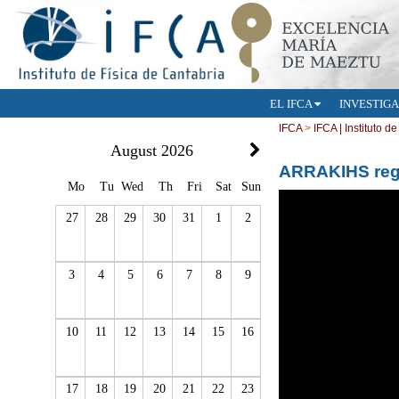
EL IFCA
INVESTIG
IFCA
>
IFCA | Instituto d
August 2026
ARRAKIHS regre
Mo
Tu
Wed
Th
Fri
Sat
Sun
27
28
29
30
31
1
2
3
4
5
6
7
8
9
10
11
12
13
14
15
16
17
18
19
20
21
22
23