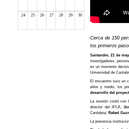
24
25
26
27
28
29
30
Cerca de 150 pers
los primeros paso
Santander,
21 de ma
investigadores, persona
en un momento decisivo
Universidad de Cantabr
El encuentro tuvo un 
años y medio, los pr
desarrollo del proyec
La reunión contó con l
director del IFCA;
Jo
Cantabria;
Rafael Gu
La presencia institucio