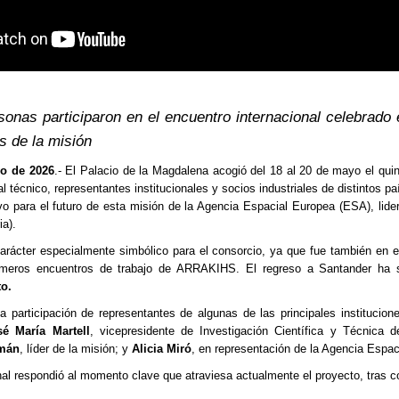
onas participaron en el encuentro internacional celebrado 
s de la misión
yo
de 202
6
.- El Palacio de la Magdalena acogió del 18 al 20 de mayo el q
l técnico, representantes institucionales y socios industriales de distintos p
 para el futuro de esta misión de la Agencia Espacial Europea (ESA), lider
ia).
carácter especialmente simbólico para el consorcio, ya que fue también en
imeros encuentros de trabajo de ARRAKIHS. El regreso a Santander ha 
to.
a participación de representantes de algunas de las principales instituci
sé María Martell
, vicepresidente de Investigación Científica y Técnica 
zmán
, líder de la misión; y
Alicia Miró
, en representación de la Agencia Espac
nal respondió al momento clave que atraviesa actualmente el proyecto, tras co