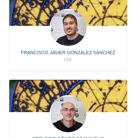
S120
mailto:gsanchez@ifca.unican.es
CONTRATADO/A LABORAL
más información
FRANCISCO JAVIER GONZÁLEZ SÁNCHEZ
CSIC
942206725
S102
mailto:gervasio@ifca.unican.es
CIENTIFICO/A TITULAR
más información