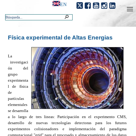
EN
Física experimental de Altas Energias
La
investigaci
ón del
grupo
experimenta
l de física
de
partículas
elementales
se desarrolla
a lo largo de tres lineas: Participación en el experimento CMS,
desarrollo de nuevas tecnologías detectoras para los futuros
experimentos colisionadores e implementación del paradigma
computacional "grid" para el procesado y almacenamiento de los datos