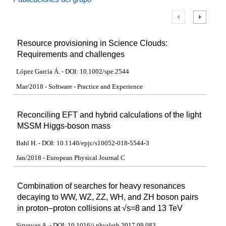
Resource provisioning in Science Clouds:
Requirements and challenges
López García Á. - DOI: 10.1002/spe.2544
Mar/2018 - Software - Practice and Experience
Reconciling EFT and hybrid calculations of the light
MSSM Higgs-boson mass
Bahl H. - DOI: 10.1140/epjc/s10052-018-5544-3
Jan/2018 - European Physical Journal C
Combination of searches for heavy resonances
decaying to WW, WZ, ZZ, WH, and ZH boson pairs
in proton–proton collisions at √s=8 and 13 TeV
Sirunyan A. - DOI: 10.1016/j.physletb.2017.09.083