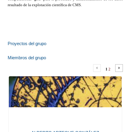
resultado de la explotación científica de CMS.
Proyectos del grupo
Miembros del grupo
1
2
942206737
011
arteche@ifca.unican.es
INVESTIGADOR/A
más información