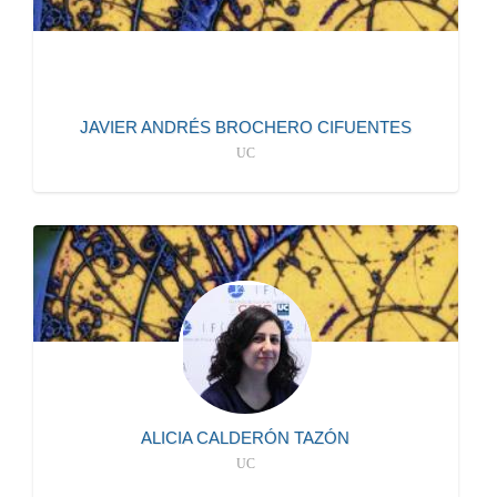
CONTRATADO/A DOCTOR
más información
JAVIER ANDRÉS BROCHERO CIFUENTES
UC
942206712
S104
mailto:calderon@ifca.unican.es
CONTRATADO/A DOCTOR
más información
ALICIA CALDERÓN TAZÓN
UC