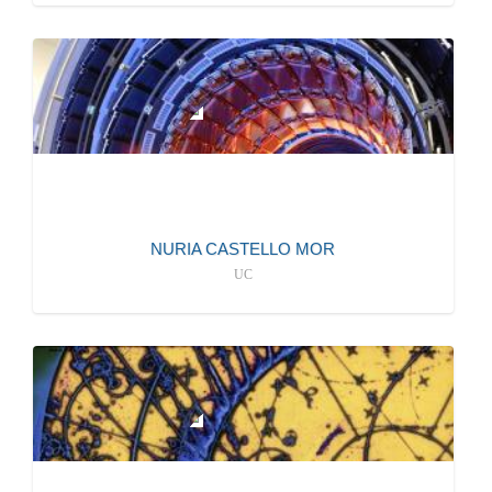
942202087
S101
mailto: castello@ifca.unican.es
CONTRATADO/A DOCTOR
más información
NURIA CASTELLO MOR
UC
942206737
011
mailto:duarte@ifca.unican.es
INVESTIGADOR/A
más información