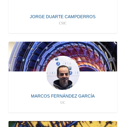
JORGE DUARTE CAMPDERROS
CSIC
942201459
mailto:mfg@ifca.unican.es
PROFESOR/A CONTRATADO/A DOCTOR/A
más información
MARCOS FERNÁNDEZ GARCÍA
UC
942206711