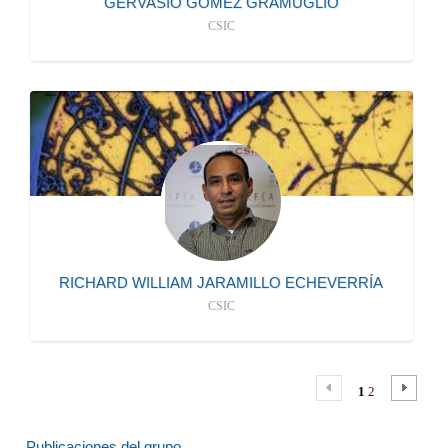
GERVASIO GÓMEZ GRAMUGLIO
CSIC
942206711
S120
mailto:jaramillo@ifca.unican.es
CONTRATADO/A LABORAL
más información
RICHARD WILLIAM JARAMILLO ECHEVERRÍA
CSIC
1
2
Publicaciones del grupo