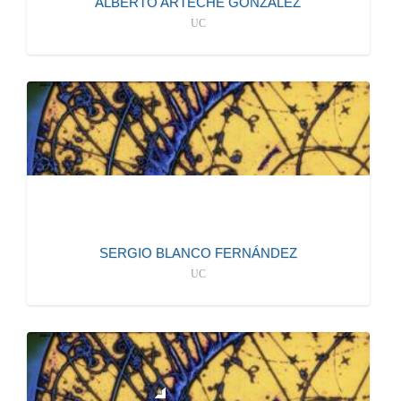
ALBERTO ARTECHE GONZÁLEZ
UC
S124
mailto: sblanco@ifca.unican.es
INVESTIGADOR/A
más información
SERGIO BLANCO FERNÁNDEZ
UC
942202807
S101
mailto:brochero@ifca.unican.es